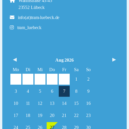
Wahmstraße 43-45
23552 Lübeck
info(at)tram-luebeck.de
tram_luebeck
Aug 2026
Mo
Di
Mi
Do
Fr
Sa
So
1
2
3
4
5
6
7
8
9
10
11
12
13
14
15
16
17
18
19
20
21
22
23
24
25
26
27
28
29
30