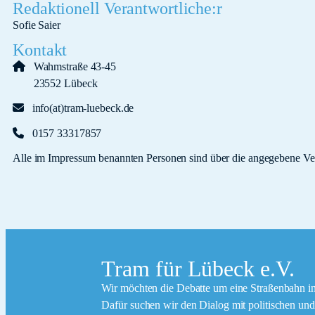
Redaktionell Verantwortliche:r
Sofie Saier
Kontakt
Wahmstraße 43-45
23552 Lübeck
info(at)tram-luebeck.de
0157 33317857
Alle im Impressum benannten Personen sind über die angegebene Ver
Tram für Lübeck e.V.
Wir möchten die Debatte um eine Straßenbahn in
Dafür suchen wir den Dialog mit politischen und 