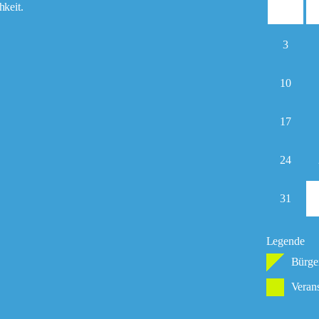
hkeit.
3
10
17
24
31
Legende
Bürger
Verans