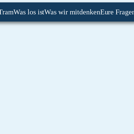
Tram
Was los ist
Was wir mitdenken
Eure Frage