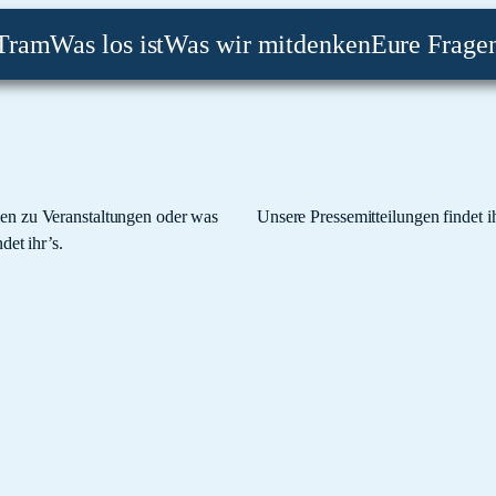
Tram
Was los ist
Was wir mitdenken
Eure Frage
gen zu Veranstaltungen oder was
Unsere Pressemitteilungen findet i
det ihr’s.
.08.25
 – 24:00 Uhr Europäisches Hansemuseum (Dachterrasse), An der Untertrave 1 
1.25
– 19:30 Uhr Europäisches Hansemuseum (Beichthaus), An der Untertrave 1 Wir l