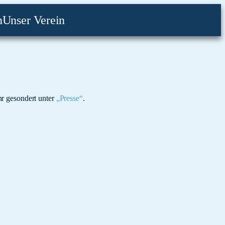
n
Unser Verein
hr gesondert unter
„Presse“
.
Unter dem Motto „Wo...
aden euch ein...