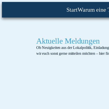
Start
Warum eine 
Aktuelle Meldungen
Ob Neuigkeiten aus der Lokalpolitik, Einladun
wir euch sonst gerne mitteilen möchten – hier fin
23. Lübecker Museumsnacht am 30
23. Lübecker Museumsnacht Samstag, 30.08.25 18:00
Weiterlesen...
Info- und Austauschabend am 22.0
Info- und Austauschabend Mittwoch, 22.01.25 18:00 
Weiterlesen...